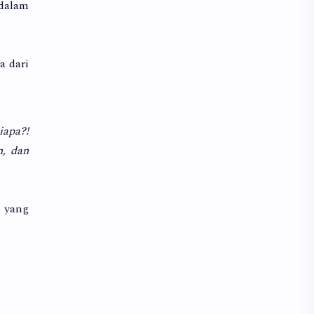
 dalam
a dari
iapa?!
n, dan
 yang