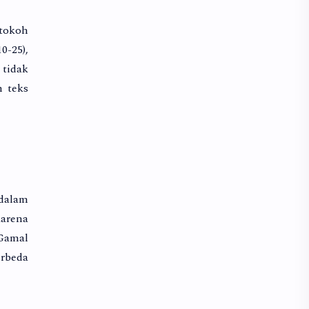
tokoh
0-25),
tidak
n teks
 dalam
arena
 Gamal
erbeda