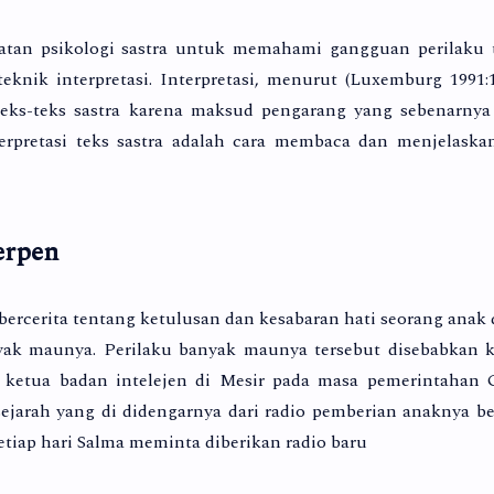
tan psikologi sastra untuk memahami gangguan perilaku 
knik interpretasi. Interpretasi, menurut (Luxemburg 1991:1
ks-teks sastra karena maksud pengarang yang sebenarnya 
terpretasi teks sastra adalah cara membaca dan menjelaska
erpen
 bercerita tentang ketulusan dan kesabaran hati seorang anak
ak maunya. Perilaku banyak maunya tersebut disebabkan k
g ketua badan intelejen di Mesir pada masa pemerintahan
jarah yang di didengarnya dari radio pemberian anaknya b
etiap hari Salma meminta diberikan radio baru