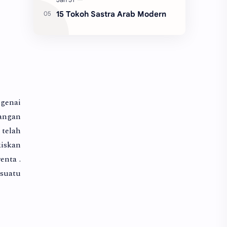
15 Tokoh Sastra Arab Modern
ngenai
jangan
 telah
kiskan
enta .
suatu