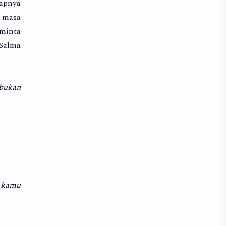
gapnya
a masa
eminta
 Salma
 bukan
a kamu