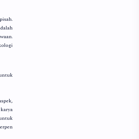
pisah.
adalah
iwaan.
kologi
 untuk
aspek,
 karya
untuk
cerpen