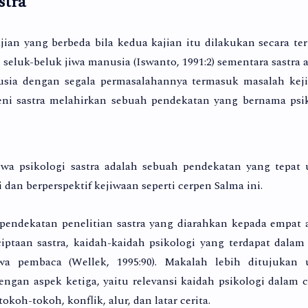
stra
ian yang berbeda bila kedua kajian itu dilakukan secara ter
seluk-beluk jiwa manusia (Iswanto, 1991:2) sementara sastra 
usia dengan segala permasalahannya termasuk masalah kej
seni sastra melahirkan sebuah pendekatan yang bernama psi
wa psikologi sastra adalah sebuah pendekatan yang tepat
 dan berperspektif kejiwaan seperti cerpen Salma ini.
ah pendekatan penelitian sastra yang diarahkan kepada empat 
iptaan sastra, kaidah-kaidah psikologi yang terdapat dalam
wa pembaca (Wellek, 1995:90). Makalah lebih ditujukan 
gan aspek ketiga, yaitu relevansi kaidah psikologi dalam 
koh-tokoh, konflik, alur, dan latar cerita.